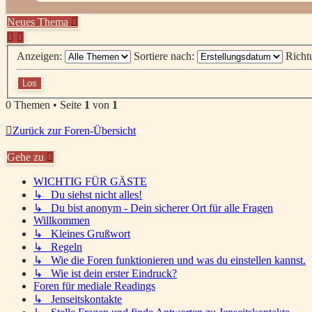
Neues Thema
Anzeigen:
Sortiere nach:
Richt
0 Themen • Seite
1
von
1
Zurück zur Foren-Übersicht
Gehe zu
WICHTIG FÜR GÄSTE
↳ Du siehst nicht alles!
↳ Du bist anonym - Dein sicherer Ort für alle Fragen
Willkommen
↳ Kleines Grußwort
↳ Regeln
↳ Wie die Foren funktionieren und was du einstellen kannst.
↳ Wie ist dein erster Eindruck?
Foren für mediale Readings
↳ Jenseitskontakte