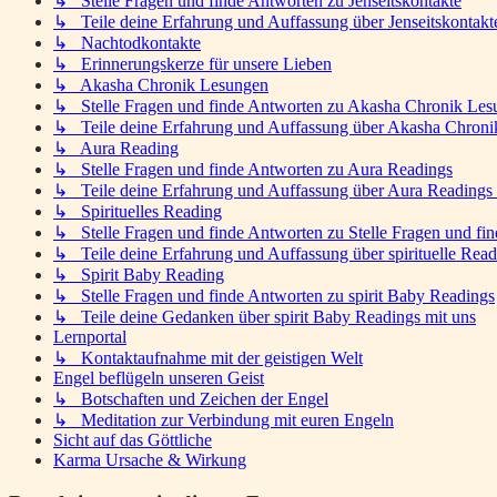
↳ Stelle Fragen und finde Antworten zu Jenseitskontakte
↳ Teile deine Erfahrung und Auffassung über Jenseitskontakt
↳ Nachtodkontakte
↳ Erinnerungskerze für unsere Lieben
↳ Akasha Chronik Lesungen
↳ Stelle Fragen und finde Antworten zu Akasha Chronik Les
↳ Teile deine Erfahrung und Auffassung über Akasha Chroni
↳ Aura Reading
↳ Stelle Fragen und finde Antworten zu Aura Readings
↳ Teile deine Erfahrung und Auffassung über Aura Readings 
↳ Spirituelles Reading
↳ Stelle Fragen und finde Antworten zu Stelle Fragen und fin
↳ Teile deine Erfahrung und Auffassung über spirituelle Read
↳ Spirit Baby Reading
↳ Stelle Fragen und finde Antworten zu spirit Baby Readings
↳ Teile deine Gedanken über spirit Baby Readings mit uns
Lernportal
↳ Kontaktaufnahme mit der geistigen Welt
Engel beflügeln unseren Geist
↳ Botschaften und Zeichen der Engel
↳ Meditation zur Verbindung mit euren Engeln
Sicht auf das Göttliche
Karma Ursache & Wirkung