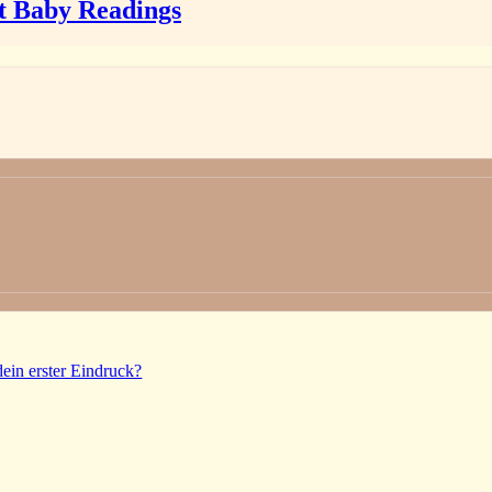
it Baby Readings
dein erster Eindruck?