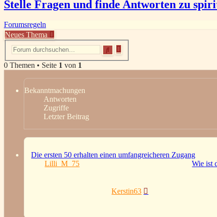
Stelle Fragen und finde Antworten zu spir
Forumsregeln
Neues Thema
Erweiterte
Suche
Suche
0 Themen • Seite
1
von
1
Bekanntmachungen
Antworten
Zugriffe
Letzter Beitrag
Die ersten 50 erhalten einen umfangreicheren Zugang
von
Lilli_M_75
»
Samstag 11. Mai 2024, 15:11
» in
Wie ist 
4
Antworten
181418
Zugriffe
Letzter Beitrag
von
Kerstin63
Montag 27. Mai 2024, 20:17