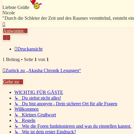
Liebste Grüße
Nicole
"Durch die Schleier der Zeit und des Raumes vermittelnd, entsteht e
Nach
oben
Antworten
Druckansicht
1 Beitrag • Seite
1
von
1
Zurück zu „Akasha Chronik Lesungen“
Gehe zu
WICHTIG FÜR GÄSTE
↳ Du siehst nicht alles!
↳ Du bist anonym - Dein sicherer Ort für alle Fragen
Willkommen
↳ Kleines Grußwort
↳ Regeln
↳ Wie die Foren funktionieren und was du einstellen kannst.
↳ Wie ist dein erster Eindruck?